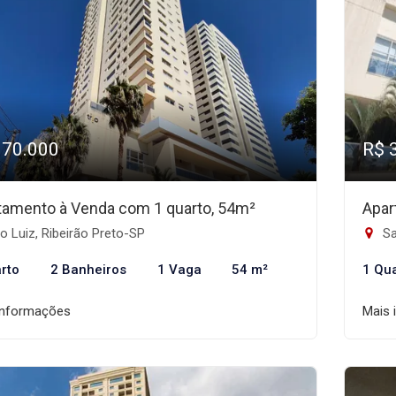
370.000
R$ 
tamento à Venda com 1 quarto, 54m²
Apar
 Luiz, Ribeirão Preto-SP
Sa
rto
2 Banheiros
1 Vaga
54 m²
1 Qu
informações
Mais 