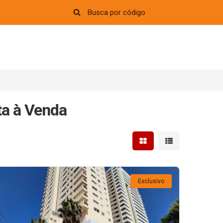
a à Venda
Mostrar resultados em 
Mostrar resultad
Exclusivo