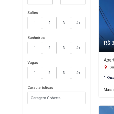
Suítes
1
2
3
4+
Banheiros
R$ 
1
2
3
4+
Apar
Vagas
Sao
1
2
3
4+
1 Qua
Características
Mais 