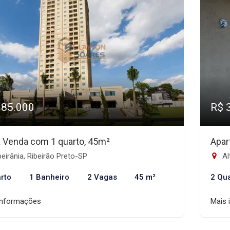
385.000
R$ 
 à Venda com 1 quarto, 45m²
Apar
eirânia, Ribeirão Preto-SP
Al
rto
1 Banheiro
2 Vagas
45 m²
2 Qu
informações
Mais 