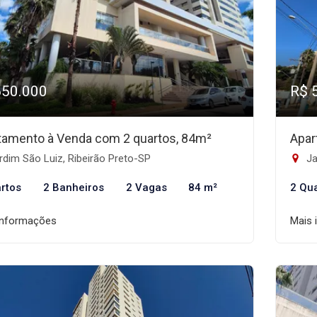
650.000
R$ 
tamento à Venda com 2 quartos, 84m²
Apar
dim São Luiz, Ribeirão Preto-SP
Ja
rtos
2 Banheiros
2 Vagas
84 m²
2 Qu
informações
Mais 