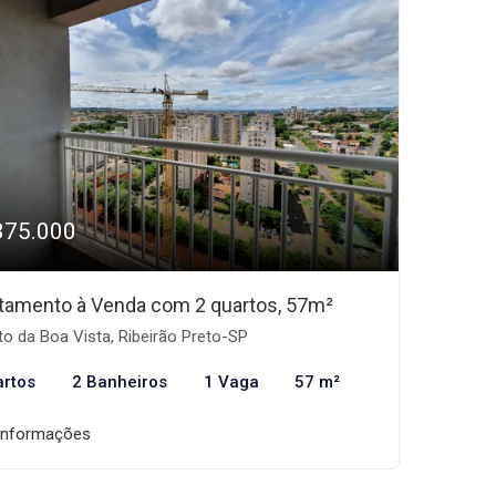
375.000
tamento à Venda com 2 quartos, 57m²
to da Boa Vista, Ribeirão Preto-SP
artos
2 Banheiros
1 Vaga
57 m²
informações