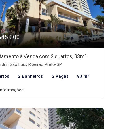
545.000
tamento à Venda com 2 quartos, 83m²
rdim São Luiz, Ribeirão Preto-SP
artos
2 Banheiros
2 Vagas
83 m²
informações