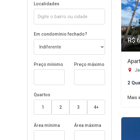
Localidades
Em condomínio fechado?
R$ 
Apar
Preço mínimo
Preço máximo
Jar
2 Qua
Quartos
Mais 
1
2
3
4+
Área mínima
Área máxima