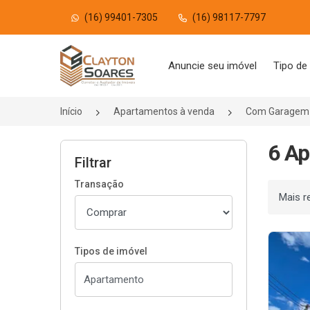
(16) 99401-7305
(16) 98117-7797
Página inicial
Anuncie seu imóvel
Tipo de
Início
Apartamentos à venda
Com Garagem 
6 A
Filtrar
Transação
Ordenar
Tipos de imóvel