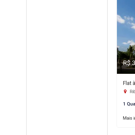
R$ 
Flat
Rib
1 Qua
Mais 