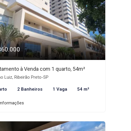
360.000
tamento à Venda com 1 quarto, 54m²
o Luiz, Ribeirão Preto-SP
arto
2 Banheiros
1 Vaga
54 m²
informações