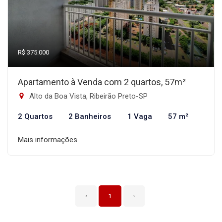
R$ 375.000
Apartamento à Venda com 2 quartos, 57m²
Alto da Boa Vista, Ribeirão Preto-SP
2 Quartos
2 Banheiros
1 Vaga
57 m²
Mais informações
‹
1
›