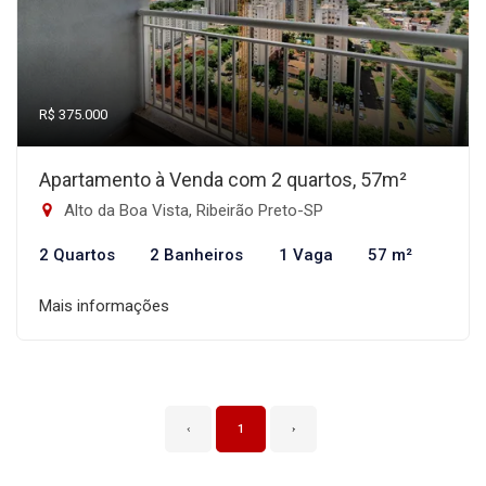
R$ 375.000
Apartamento à Venda com 2 quartos, 57m²
Alto da Boa Vista, Ribeirão Preto-SP
2 Quartos
2 Banheiros
1 Vaga
57 m²
Mais informações
‹
1
›