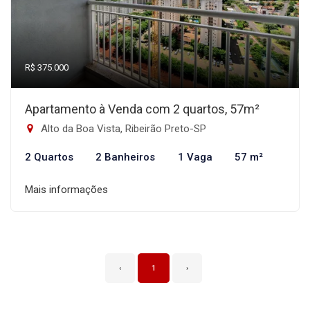
R$ 375.000
Apartamento à Venda com 2 quartos, 57m²
Alto da Boa Vista, Ribeirão Preto-SP
2 Quartos
2 Banheiros
1 Vaga
57 m²
Mais informações
‹
1
›