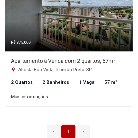
R$ 375.000
Apartamento à Venda com 2 quartos, 57m²
Alto da Boa Vista, Ribeirão Preto-SP
2 Quartos
2 Banheiros
1 Vaga
57 m²
Mais informações
‹
1
›