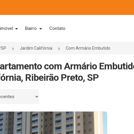
 imóvel
Bairro
Contato
o/SP
Jardim Califórnia
Com Armário Embutido
artamento com Armário Embutid
fórnia, Ribeirão Preto, SP
 por