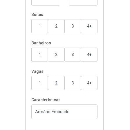
Suítes
1
2
3
4+
Banheiros
1
2
3
4+
Vagas
1
2
3
4+
Características