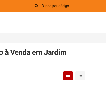
o à Venda em Jardim
Mostrar resultados em 
Mostrar resultad