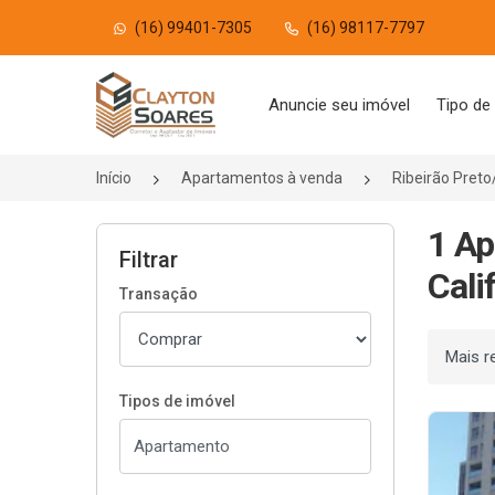
(16) 99401-7305
(16) 98117-7797
Página inicial
Anuncie seu imóvel
Tipo de
Início
Apartamentos à venda
Ribeirão Pret
1 Ap
Filtrar
Cali
Transação
Ordenar
Tipos de imóvel