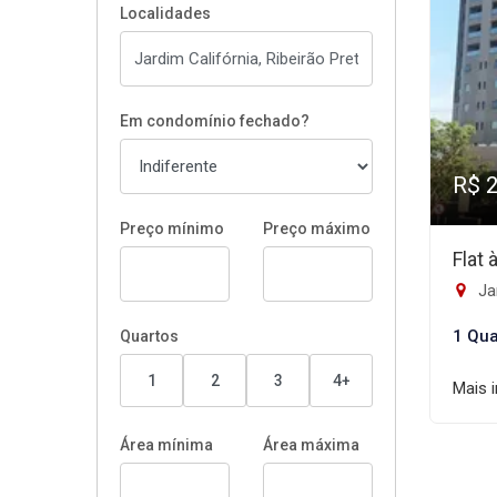
Localidades
Em condomínio fechado?
R$ 
Preço mínimo
Preço máximo
Flat
Jar
1 Qua
Quartos
1
2
3
4+
Mais 
Área mínima
Área máxima