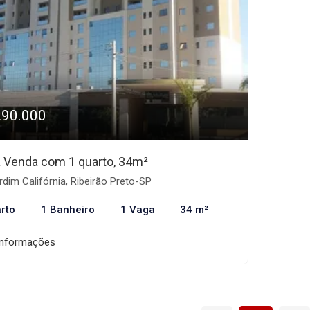
290.000
 à Venda com 1 quarto, 34m²
dim Califórnia, Ribeirão Preto-SP
rto
1 Banheiro
1 Vaga
34 m²
informações