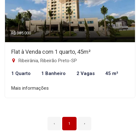
R$ 385.000
Flat à Venda com 1 quarto, 45m²
Ribeirânia, Ribeirão Preto-SP
1 Quarto
1 Banheiro
2 Vagas
45 m²
Mais informações
‹
1
›