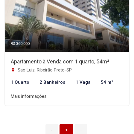
R$ 360.000
Apartamento à Venda com 1 quarto, 54m²
Sao Luiz, Ribeirão Preto-SP
1 Quarto
2 Banheiros
1 Vaga
54 m²
Mais informações
‹
1
›