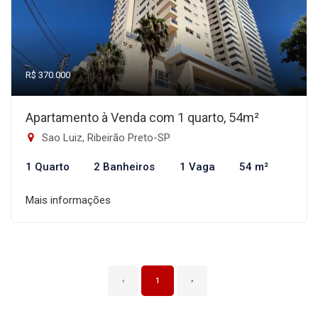
R$ 370.000
Apartamento à Venda com 1 quarto, 54m²
Sao Luiz, Ribeirão Preto-SP
1 Quarto
2 Banheiros
1 Vaga
54 m²
Mais informações
‹
1
›