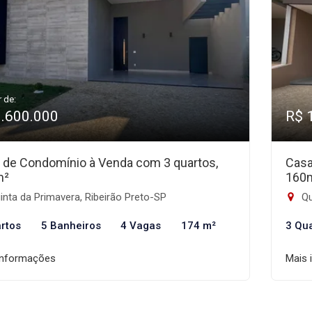
r de:
1.600.000
R$ 
 de Condomínio à Venda com 3 quartos,
Casa
m²
160
nta da Primavera, Ribeirão Preto-SP
Qu
rtos
5 Banheiros
4 Vagas
174 m²
3 Qu
informações
Mais 