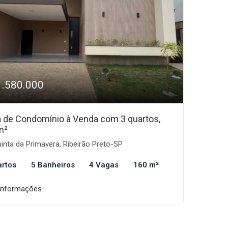
1.580.000
 de Condomínio à Venda com 3 quartos,
m²
inta da Primavera, Ribeirão Preto-SP
artos
5 Banheiros
4 Vagas
160 m²
informações