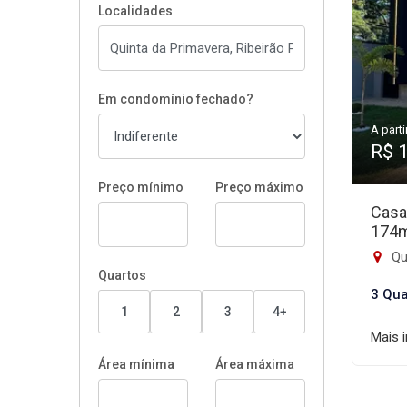
Localidades
Em condomínio fechado?
A parti
R$ 
Preço mínimo
Preço máximo
Casa
174
Qui
Quartos
3 Qua
1
2
3
4+
Mais 
Área mínima
Área máxima