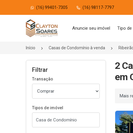
(16) 99401-7305
(16) 98117-7797
Página inicial
Anuncie seu imóvel
Tipo de
Início
Casas de Condomínio à venda
Ribeirã
2 Ca
Filtrar
em Q
Transação
Ordenar
Tipos de imóvel