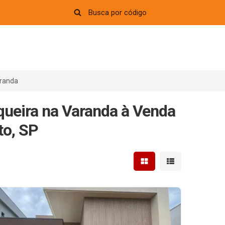
aranda
ueira na Varanda à Venda
to, SP
Mostrar resultados em 
Mostrar resultad