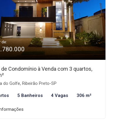
r de:
2.780.000
 de Condomínio à Venda com 3 quartos,
m²
a do Golfe, Ribeirão Preto-SP
rtos
5 Banheiros
4 Vagas
306 m²
informações