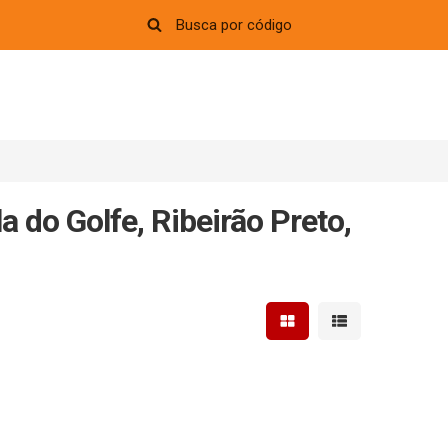
 do Golfe, Ribeirão Preto,
Mostrar resultados em 
Mostrar resultad