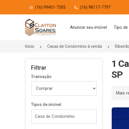
(16) 99401-7305
(16) 98117-7797
Página inicial
Anuncie seu imóvel
Tipo de
Início
Casas de Condomínio à venda
Ribeirã
1 Ca
Filtrar
SP
Transação
Ordenar
Tipos de imóvel