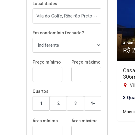
Localidades
Em condomínio fechado?
A parti
R$ 
Preço mínimo
Preço máximo
Casa
306
Vil
Quartos
3 Qua
1
2
3
4+
Mais 
Área mínima
Área máxima