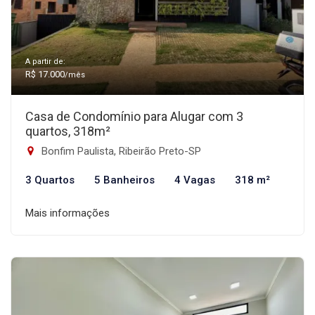
A partir de:
R$ 17.000
/mês
Casa de Condomínio para Alugar com 3
quartos, 318m²
Bonfim Paulista, Ribeirão Preto-SP
3 Quartos
5 Banheiros
4 Vagas
318 m²
Mais informações