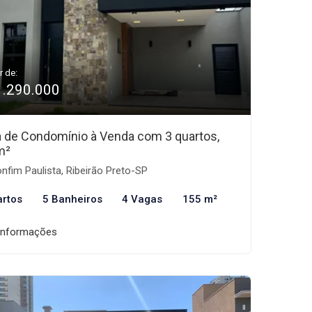
r de:
1.290.000
 de Condomínio à Venda com 3 quartos,
m²
nfim Paulista, Ribeirão Preto-SP
artos
5 Banheiros
4 Vagas
155 m²
informações