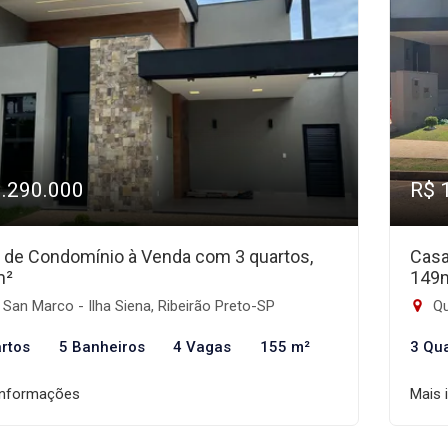
1.290.000
R$ 
 de Condomínio à Venda com 3 quartos,
Casa
m²
149
San Marco - Ilha Siena, Ribeirão Preto-SP
Qu
rtos
5 Banheiros
4 Vagas
155 m²
3 Qu
informações
Mais 