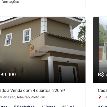
informações
980.000
R$ 
ado à Venda com 4 quartos, 220m²
Casa
y Ribeirão, Ribeirão Preto-SP
Ja