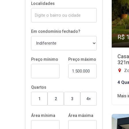
Localidades
Em condomínio fechado?
R$ 
Casa
Preço mínimo
Preço máximo
321
Zon
4 Qua
Quartos
Mais 
1
2
3
4+
Área mínima
Área máxima