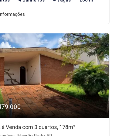
artos
4 Banheiros
4 Vagas
260 m²
informações
479.000
 à Venda com 3 quartos, 178m²
beirânia, Ribeirão Preto-SP