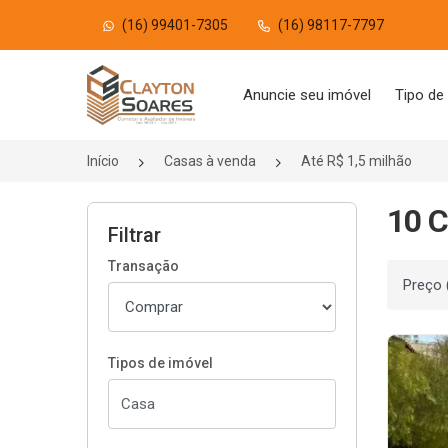
(16) 99401-7305
(16) 98117-7797
Página inicial
Anuncie seu imóvel
Tipo de
Início
Casas à venda
Até R$ 1,5 milhão
10 C
Filtrar
Transação
Ordenar
Tipos de imóvel