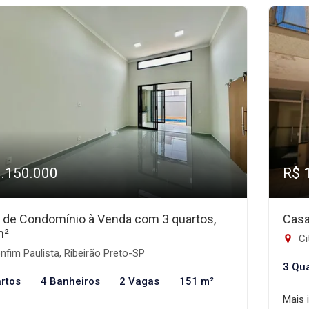
1.150.000
R$ 
 de Condomínio à Venda com 3 quartos,
Casa
m²
Ci
fim Paulista, Ribeirão Preto-SP
3 Qu
rtos
4 Banheiros
2 Vagas
151 m²
Mais 