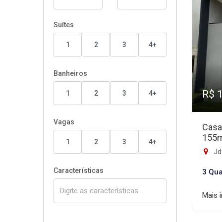
Suítes
1
2
3
4+
Banheiros
R$ 
1
2
3
4+
Vagas
Casa
155
1
2
3
4+
Jd 
Características
3 Qua
Mais 