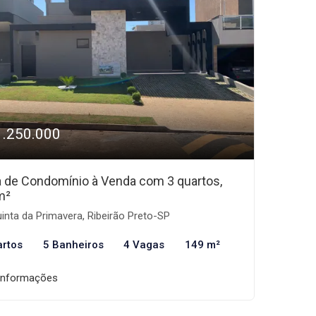
1.250.000
 de Condomínio à Venda com 3 quartos,
m²
inta da Primavera, Ribeirão Preto-SP
artos
5 Banheiros
4 Vagas
149 m²
informações