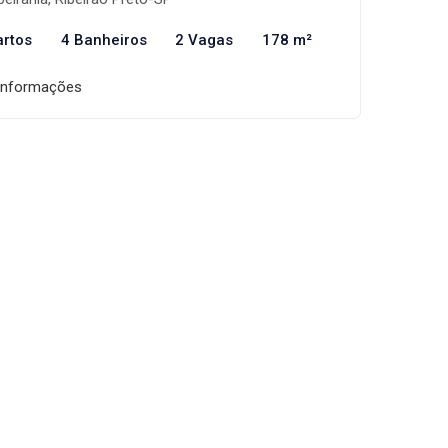
artos
4 Banheiros
2 Vagas
178 m²
informações