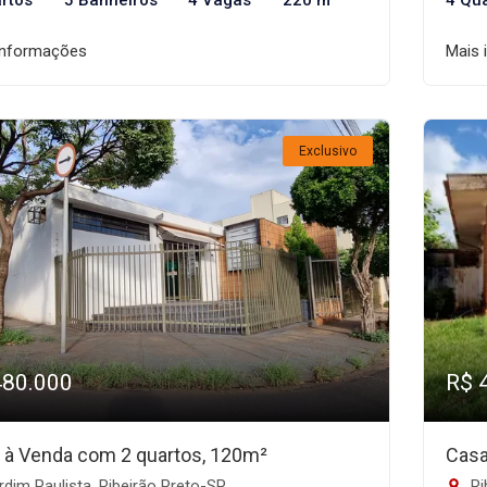
rtos
5 Banheiros
4 Vagas
220 m²
4 Qu
informações
Mais 
Exclusivo
480.000
R$ 
 à Venda com 2 quartos, 120m²
Casa
dim Paulista, Ribeirão Preto-SP
Ri