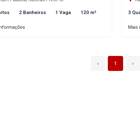
rtos
2 Banheiros
1 Vaga
120 m²
3 Qu
informações
Mais 
‹
1
›