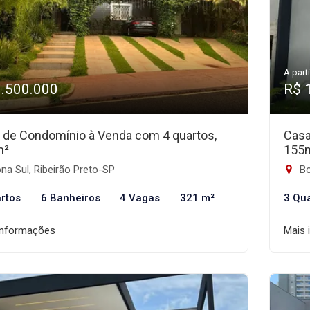
A parti
1.500.000
R$ 
 de Condomínio à Venda com 4 quartos,
Casa
m²
155
a Sul, Ribeirão Preto-SP
Bo
rtos
6 Banheiros
4 Vagas
321 m²
3 Qu
informações
Mais 