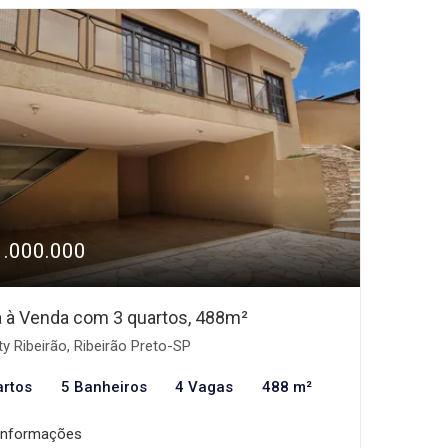
1.000.000
 à Venda com 3 quartos, 488m²
ty Ribeirão, Ribeirão Preto-SP
artos
5 Banheiros
4 Vagas
488 m²
informações