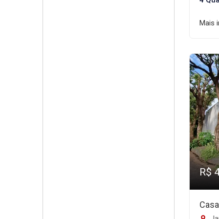
4 Qua
Mais 
R$ 
Casa
Jar