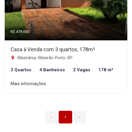
R$ 479.000
Casa à Venda com 3 quartos, 178m²
Ribeirânia, Ribeirão Preto-SP
3 Quartos
4 Banheiros
2 Vagas
178 m²
Mais informações
‹
1
›