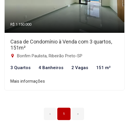
R$ 1.150.000
Casa de Condomínio à Venda com 3 quartos,
151m²
Bonfim Paulista, Ribeirão Preto-SP
3 Quartos
4 Banheiros
2 Vagas
151 m²
Mais informações
‹
1
›