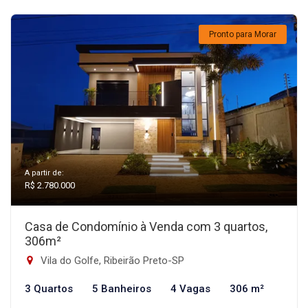
Pronto para Morar
A partir de:
R$ 2.780.000
Casa de Condomínio à Venda com 3 quartos,
306m²
Vila do Golfe, Ribeirão Preto-SP
3 Quartos
5 Banheiros
4 Vagas
306 m²