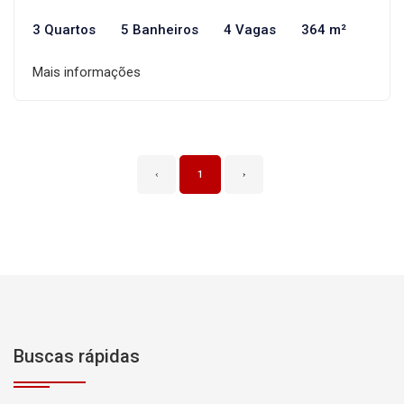
3 Quartos
5 Banheiros
4 Vagas
364 m²
Mais informações
‹
1
›
Buscas rápidas