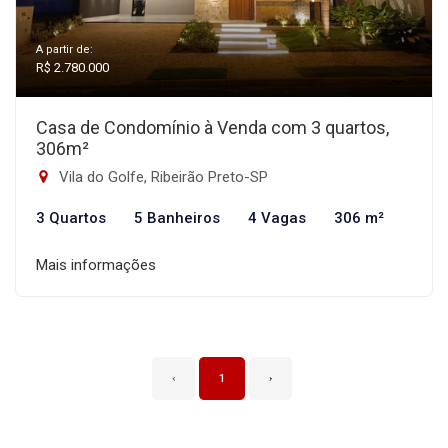
A partir de:
R$ 2.780.000
Casa de Condomínio à Venda com 3 quartos,
306m²
Vila do Golfe, Ribeirão Preto-SP
3 Quartos
5 Banheiros
4 Vagas
306 m²
Mais informações
‹
1
›