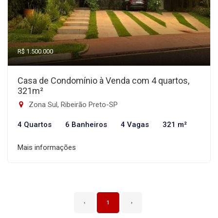
R$ 1.500.000
Casa de Condomínio à Venda com 4 quartos,
321m²
Zona Sul, Ribeirão Preto-SP
4 Quartos
6 Banheiros
4 Vagas
321 m²
Mais informações
‹
1
›