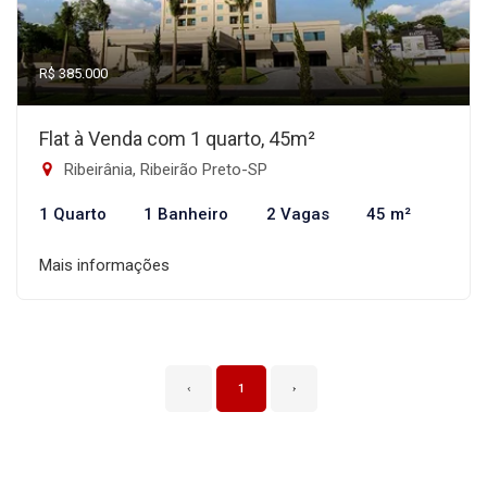
R$ 385.000
Flat à Venda com 1 quarto, 45m²
Ribeirânia, Ribeirão Preto-SP
1 Quarto
1 Banheiro
2 Vagas
45 m²
Mais informações
‹
1
›