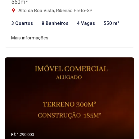
550m²
Alto da Boa Vista, Ribeirão Preto-SP
3 Quartos
8 Banheiros
4 Vagas
550 m²
Mais informações
R$ 1.290.000