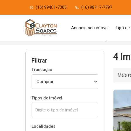
(16) 99401-7305
(16) 98117-7797
Página inicial
Anuncie seu imóvel
Tipo de
Início
Imóveis à venda
Com Aquecedor
4 Im
Filtrar
Transação
Ordenar
Tipos de imóvel
Localidades