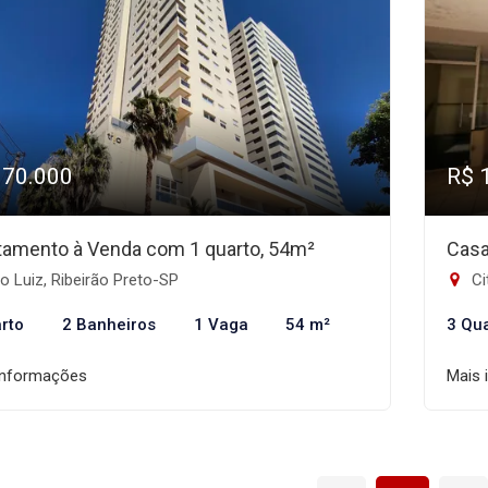
370.000
R$ 
tamento à Venda com 1 quarto, 54m²
Casa
 Luiz, Ribeirão Preto-SP
Ci
rto
2 Banheiros
1 Vaga
54 m²
3 Qu
informações
Mais 