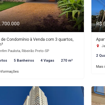
2.700.000
R$ 
 de Condomínio à Venda com 3 quartos,
Apar
m²
Ja
fim Paulista, Ribeirão Preto-SP
2 Qu
rtos
5 Banheiros
4 Vagas
270 m²
Mais 
informações