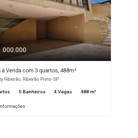
1.000.000
 à Venda com 3 quartos, 488m²
ty Ribeirão, Ribeirão Preto-SP
artos
5 Banheiros
4 Vagas
488 m²
informações