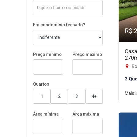
Em condomínio fechado?
R$ 
Casa
Preço mínimo
Preço máximo
270
Bon
3 Qua
Quartos
Mais 
1
2
3
4+
Área mínima
Área máxima