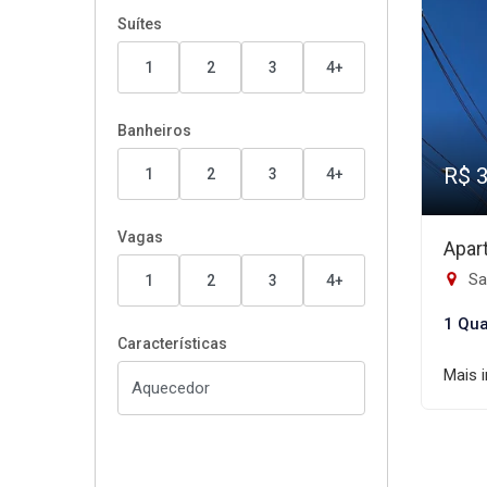
Suítes
1
2
3
4+
Banheiros
R$ 
1
2
3
4+
Vagas
Apar
Sao
1
2
3
4+
1 Qua
Características
Mais 