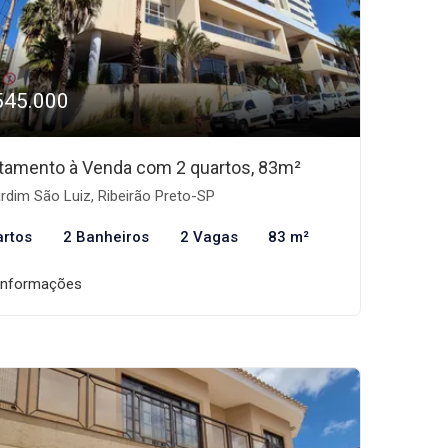
545.000
tamento à Venda com 2 quartos, 83m²
rdim São Luiz, Ribeirão Preto-SP
artos
2 Banheiros
2 Vagas
83 m²
informações