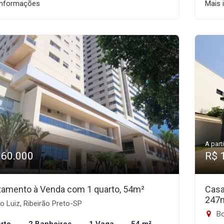
informações
Mais 
A parti
360.000
R$ 
tamento à Venda com 1 quarto, 54m²
Casa
247
 Luiz, Ribeirão Preto-SP
Bo