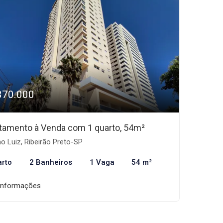
370.000
tamento à Venda com 1 quarto, 54m²
o Luiz, Ribeirão Preto-SP
arto
2 Banheiros
1 Vaga
54 m²
informações