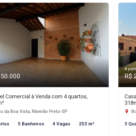
A parti
950.000
R$ 
el Comercial à Venda com 4 quartos,
Casa
m²
318
o da Boa Vista, Ribeirão Preto-SP
Bo
rtos
5 Banheiros
4 Vagas
253 m²
3 Qu