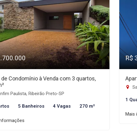
2.700.000
R$ 
 de Condomínio à Venda com 3 quartos,
Apar
m²
Sa
fim Paulista, Ribeirão Preto-SP
1 Qu
rtos
5 Banheiros
4 Vagas
270 m²
Mais 
informações