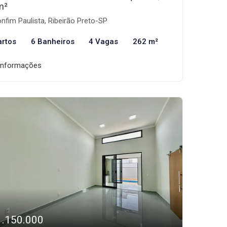
m²
nfim Paulista, Ribeirão Preto-SP
artos
6 Banheiros
4 Vagas
262 m²
informações
1.150.000