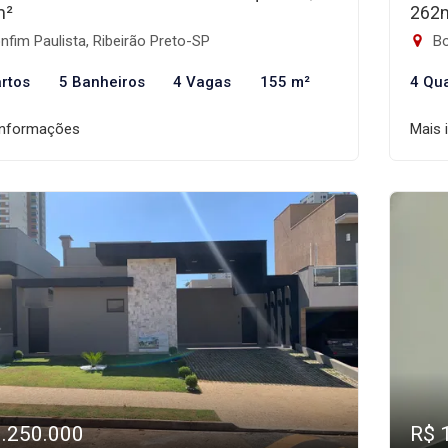
m²
262
fim Paulista, Ribeirão Preto-SP
Bo
rtos
5 Banheiros
4 Vagas
155 m²
4 Qu
informações
Mais 
1.250.000
R$ 