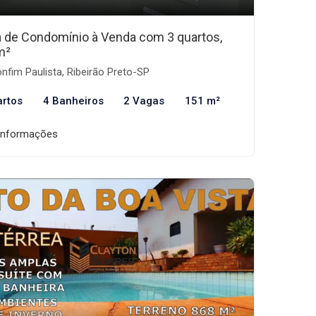
 de Condomínio à Venda com 3 quartos,
m²
nfim Paulista, Ribeirão Preto-SP
artos
4 Banheiros
2 Vagas
151 m²
informações