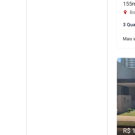
155
Bon
3 Qua
Mais 
R$ 