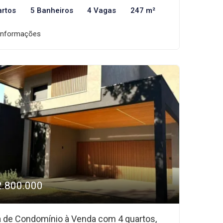
artos
5 Banheiros
4 Vagas
247 m²
informações
2.800.000
 de Condomínio à Venda com 4 quartos,