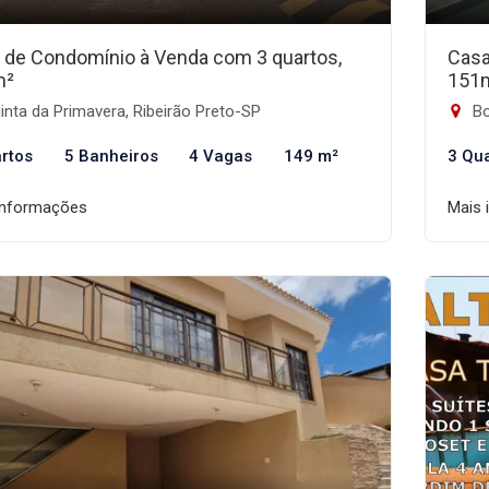
 de Condomínio à Venda com 3 quartos,
Casa
m²
151
nta da Primavera, Ribeirão Preto-SP
Bo
rtos
5 Banheiros
4 Vagas
149 m²
3 Qu
informações
Mais 