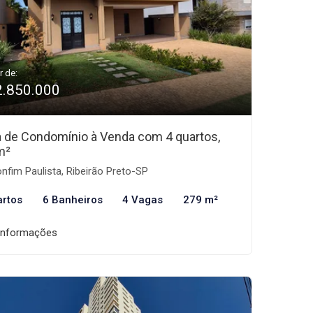
r de:
2.850.000
 de Condomínio à Venda com 4 quartos,
m²
nfim Paulista, Ribeirão Preto-SP
artos
6 Banheiros
4 Vagas
279 m²
informações