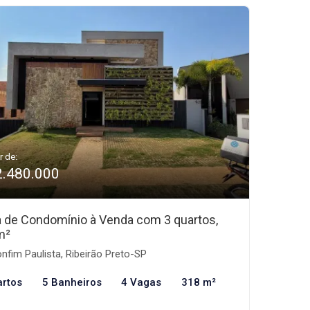
r de:
2.480.000
 de Condomínio à Venda com 3 quartos,
m²
nfim Paulista, Ribeirão Preto-SP
artos
5 Banheiros
4 Vagas
318 m²