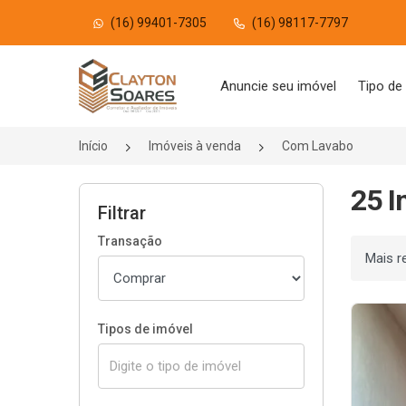
(16) 99401-7305
(16) 98117-7797
Página inicial
Anuncie seu imóvel
Tipo de
Início
Imóveis à venda
Com Lavabo
25 I
Filtrar
Transação
Ordenar
Tipos de imóvel