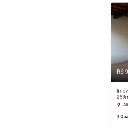
R$ 
Imóv
253
Alt
4 Qua