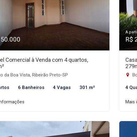
A parti
950.000
R$ 
el Comercial à Venda com 4 quartos,
Casa
m²
279
o da Boa Vista, Ribeirão Preto-SP
Bo
rtos
6 Banheiros
4 Vagas
301 m²
4 Qu
informações
Mais 