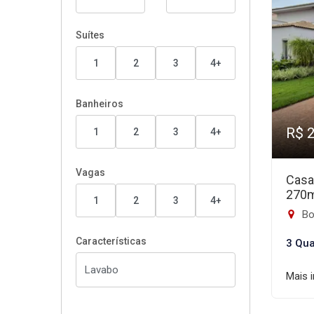
Suítes
1
2
3
4+
Banheiros
R$ 
1
2
3
4+
Vagas
Casa
270
1
2
3
4+
Bon
Características
3 Qua
Mais 