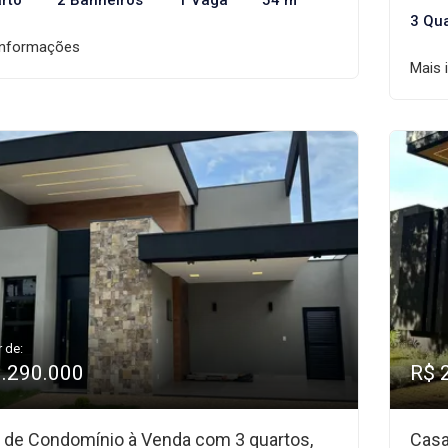
rto
2 Banheiros
1 Vaga
54 m²
3 Qu
informações
Mais 
r de:
1.290.000
R$ 
 de Condomínio à Venda com 3 quartos,
Casa