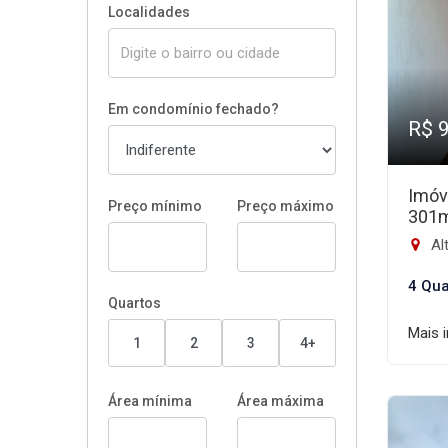
Localidades
Em condomínio fechado?
R$ 
Imóv
Preço mínimo
Preço máximo
301
Alt
4 Qua
Quartos
Mais 
1
2
3
4+
Área mínima
Área máxima