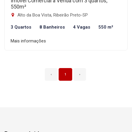
Imóvel Comercial à Venda com 3 quartos,
550m²
Alto da Boa Vista, Ribeirão Preto-SP
3 Quartos
8 Banheiros
4 Vagas
550 m²
Mais informações
‹
1
›