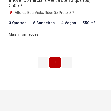
Imóvel Comercial à Venda com 3 quartos,
550m²
Alto da Boa Vista, Ribeirão Preto-SP
3 Quartos
8 Banheiros
4 Vagas
550 m²
Mais informações
‹
1
›