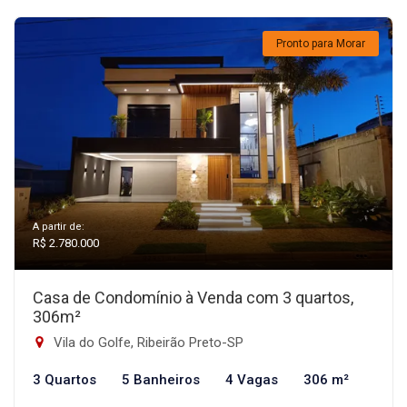
Pronto para Morar
A partir de:
R$ 2.780.000
Casa de Condomínio à Venda com 3 quartos,
306m²
Vila do Golfe, Ribeirão Preto-SP
3 Quartos
5 Banheiros
4 Vagas
306 m²