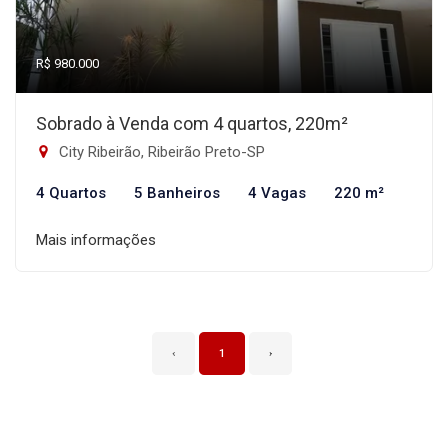
R$ 980.000
Sobrado à Venda com 4 quartos, 220m²
City Ribeirão, Ribeirão Preto-SP
4 Quartos
5 Banheiros
4 Vagas
220 m²
Mais informações
‹
1
›