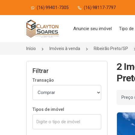
(16) 99401-7305
(16) 98117-7797
Página inicial
Anuncie seu imóvel
Tipo de
Início
Imóveis à venda
Ribeirão Preto/SP
2 Im
Filtrar
Pret
Transação
Ordenar
Tipos de imóvel