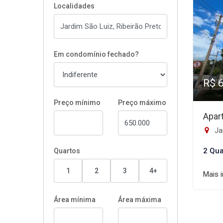
Localidades
Em condomínio fechado?
R$ 
Preço mínimo
Preço máximo
Apar
Jar
2 Qua
Quartos
1
2
3
4+
Mais 
Área mínima
Área máxima