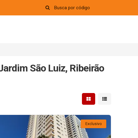
Jardim São Luiz, Ribeirão
Mostrar resultados em 
Mostrar resultad
Exclusivo