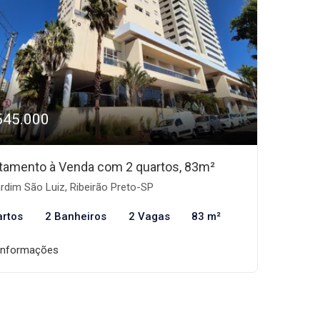
545.000
tamento à Venda com 2 quartos, 83m²
rdim São Luiz, Ribeirão Preto-SP
artos
2 Banheiros
2 Vagas
83 m²
informações