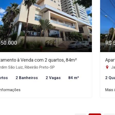
650.000
R$ 
tamento à Venda com 2 quartos, 84m²
Apar
dim São Luiz, Ribeirão Preto-SP
Ja
rtos
2 Banheiros
2 Vagas
84 m²
2 Qu
informações
Mais 