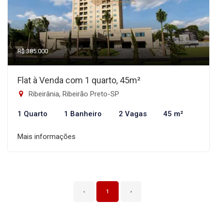
R$ 385.000
Flat à Venda com 1 quarto, 45m²
Ribeirânia, Ribeirão Preto-SP
1 Quarto
1 Banheiro
2 Vagas
45 m²
Mais informações
‹
1
›