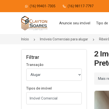
(16) 99401-7305
(16) 98117-7797
Página inicial
Anuncie seu imóvel
Tipo de
Início
Imóveis Comerciais para alugar
Ribeir
2 Im
Filtrar
Pret
Transação
Ordenar
Tipos de imóvel