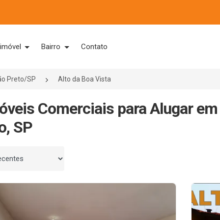
 imóvel
Bairro
Contato
ão Preto/SP
Alto da Boa Vista
óveis Comerciais para Alugar em 
o, SP
 por