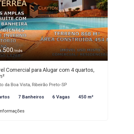
6.500
/mês
el Comercial para Alugar com 4 quartos,
m²
to da Boa Vista, Ribeirão Preto-SP
artos
7 Banheiros
6 Vagas
450 m²
informações