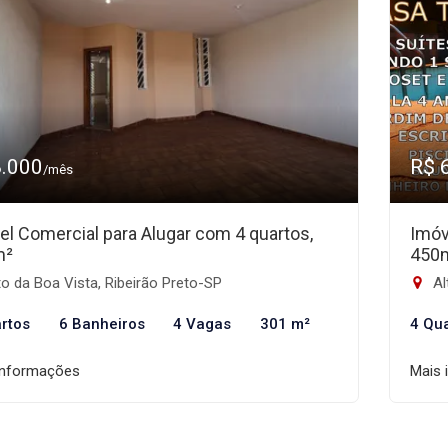
8.000
R$ 
/mês
el Comercial para Alugar com 4 quartos,
Imóv
m²
450
o da Boa Vista, Ribeirão Preto-SP
Al
rtos
6 Banheiros
4 Vagas
301 m²
4 Qu
informações
Mais 