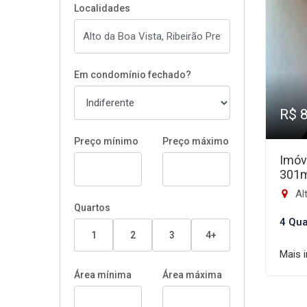
Localidades
Em condomínio fechado?
R$ 
Preço mínimo
Preço máximo
Imóv
301
Alt
Quartos
4 Qua
1
2
3
4+
Mais 
Área mínima
Área máxima