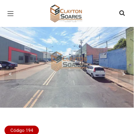
Página inicial
<
>
Código 194