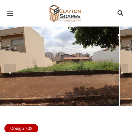
Página inicial
<
>
Código 232