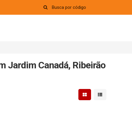
em Jardim Canadá, Ribeirão
Mostrar resultados em 
Mostrar resultad