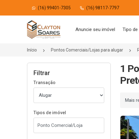
(16) 99401-7305
(16) 98117-7797
Página inicial
Anuncie seu imóvel
Tipo de
Início
Pontos Comerciais/Lojas para alugar
1 Po
Filtrar
Pret
Transação
Ordenar
Tipos de imóvel