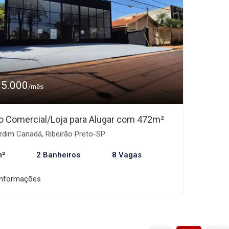
35.000
/mês
o Comercial/Loja para Alugar com 472m²
rdim Canadá, Ribeirão Preto-SP
m²
2 Banheiros
8 Vagas
informações