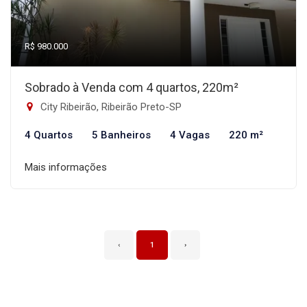
R$ 980.000
Sobrado à Venda com 4 quartos, 220m²
City Ribeirão, Ribeirão Preto-SP
4 Quartos
5 Banheiros
4 Vagas
220 m²
Mais informações
‹
1
›