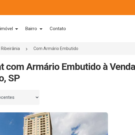
 imóvel
Bairro
Contato
Ribeirânia
Com Armário Embutido
at com Armário Embutido à Venda 
o, SP
 por