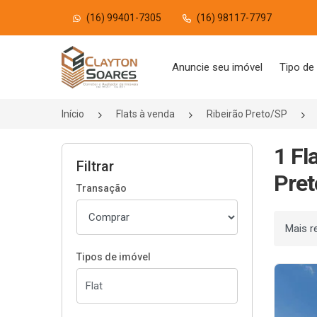
(16) 99401-7305
(16) 98117-7797
Página inicial
Anuncie seu imóvel
Tipo de
Início
Flats à venda
Ribeirão Preto/SP
1 Fl
Filtrar
Pret
Transação
Ordenar
Tipos de imóvel