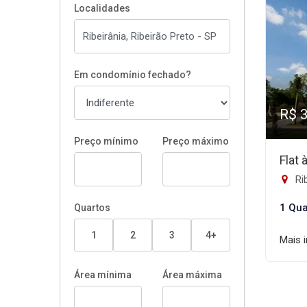
Localidades
Em condomínio fechado?
R$ 
Preço mínimo
Preço máximo
Flat
Rib
1 Qua
Quartos
1
2
3
4+
Mais 
Área mínima
Área máxima