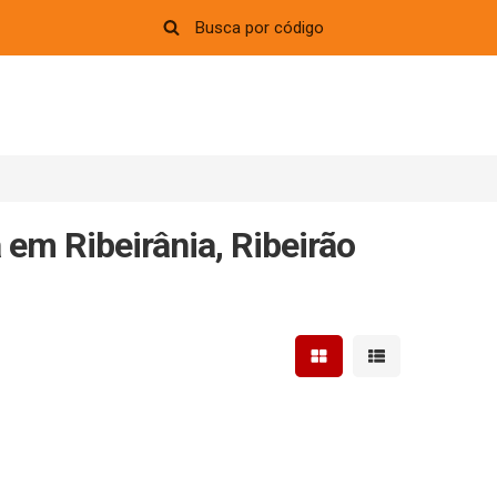
em Ribeirânia, Ribeirão
Mostrar resultados em 
Mostrar resultad