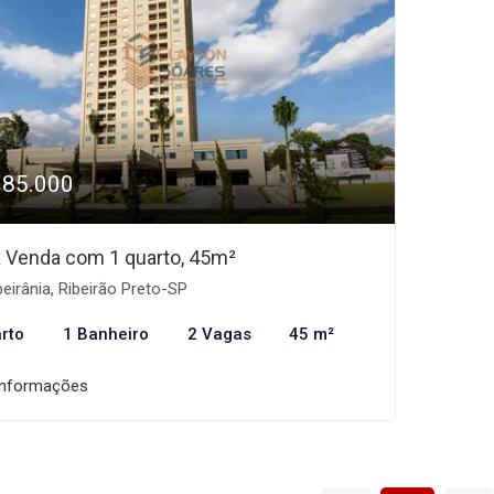
385.000
 à Venda com 1 quarto, 45m²
eirânia, Ribeirão Preto-SP
rto
1 Banheiro
2 Vagas
45 m²
informações